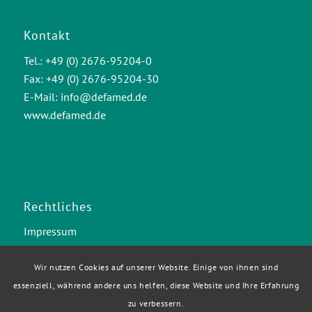
Kontakt
Tel.: +49 (0) 2676-95204-0
Fax: +49 (0) 2676-95204-30
E-Mail:
info@defamed.de
www.defamed.de
Rechtliches
Impressum
Datenschutzerklärung
Barrierefreiheitserklärung
Wir nutzen Cookies auf unserer Website. Einige von ihnen sind
essenziell, während andere uns helfen, diese Website und Ihre Erfahrung
zu verbessern.